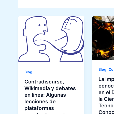
,
Blog
Co
Blog
La imp
Contradiscurso,
conoc
Wikimedia y debates
en el 
en línea: Algunas
la Cie
lecciones de
Tecnol
plataformas
Conoc