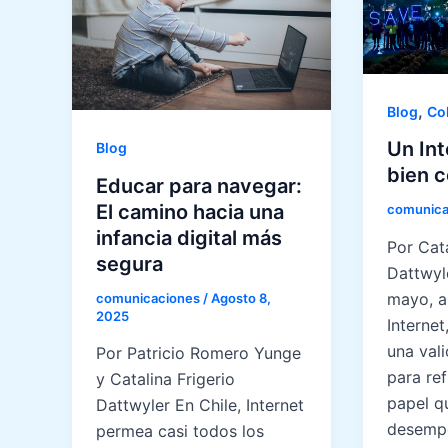
,
Blog
Co
Un Int
Blog
bien 
Educar para navegar:
El camino hacia una
comunica
infancia digital más
Por Cata
segura
Dattwyl
mayo, al
comunicaciones
/
Agosto 8,
2025
Internet
una val
Por Patricio Romero Yunge
para ref
y Catalina Frigerio
papel q
Dattwyler En Chile, Internet
desemp
permea casi todos los