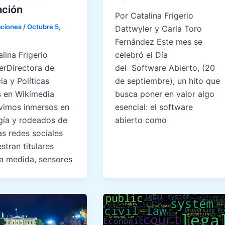
ación
Por Catalina Frigerio
ciones
/
Octubre 5,
Dattwyler y Carla Toro
Fernández Este mes se
celebró el Día
lina Frigerio
del Software Abierto, (20
erDirectora de
de septiembre), un hito que
ia y Políticas
busca poner en valor algo
s en Wikimedia
esencial: el software
ivimos inmersos en
abierto como
gía y rodeados de
as redes sociales
tran titulares
a medida, sensores