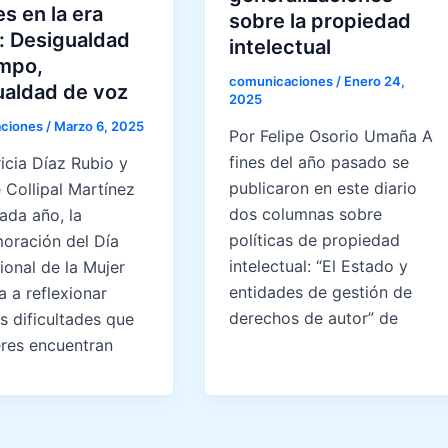
s en la era
sobre la propiedad
l: Desigualdad
intelectual
empo,
comunicaciones
/
Enero 24,
ualdad de voz
2025
ciones
/
Marzo 6, 2025
Por Felipe Osorio Umaña A
fines del año pasado se
icia Díaz Rubio y
publicaron en este diario
 Collipal Martínez
dos columnas sobre
da año, la
políticas de propiedad
ración del Día
intelectual: “El Estado y
ional de la Mujer
entidades de gestión de
a a reflexionar
derechos de autor” de
s dificultades que
eres encuentran