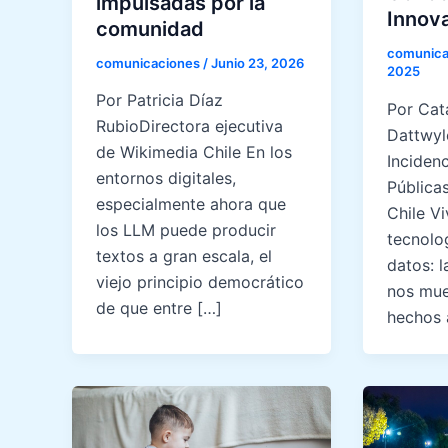
impulsadas por la
Innov
comunidad
comunica
comunicaciones
/
Junio 23, 2026
2025
Por Patricia Díaz
Por Cata
RubioDirectora ejecutiva
Dattwyl
de Wikimedia Chile En los
Incidenc
entornos digitales,
Pública
especialmente ahora que
Chile V
los LLM puede producir
tecnolo
textos a gran escala, el
datos: l
viejo principio democrático
nos mues
de que entre […]
hechos 