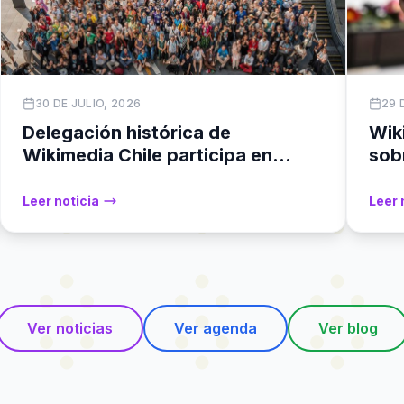
30 DE JULIO, 2026
29 
Delegación histórica de
Wik
Wikimedia Chile participa en
sob
Wikimanía París de cara a
Úni
Santiago 2027
red
Leer noticia
Leer 
Ver noticias
Ver agenda
Ver blog