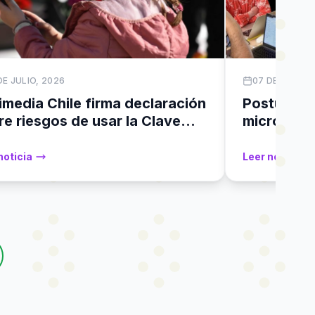
DE JULIO, 2026
07 DE JULIO,
imedia Chile firma declaración
Postula al
re riesgos de usar la Clave
microfina
ca para verificar edad en
Chile 202
es sociales
noticia
Leer noticia