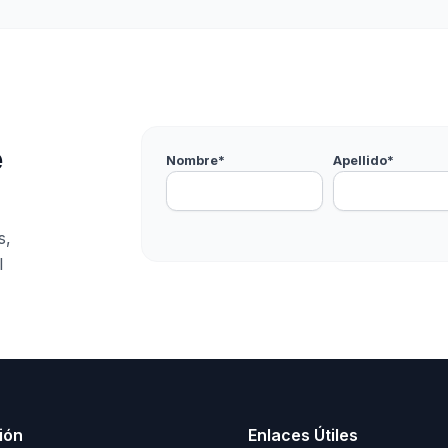
e
Nombre*
Apellido*
s,
l
ión
Enlaces Útiles