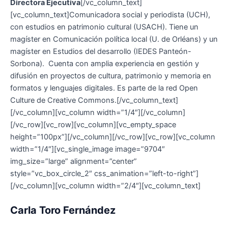
Directora Ejecutiva
[/vc_column_text]
[vc_column_text]Comunicadora social y periodista (UCH),
con estudios en patrimonio cultural (USACH). Tiene un
magíster en Comunicación política local (U. de Orléans) y un
magíster en Estudios del desarrollo (IEDES Panteón-
Sorbona). Cuenta con amplia experiencia en gestión y
difusión en proyectos de cultura, patrimonio y memoria en
formatos y lenguajes digitales. Es parte de la red Open
Culture de Creative Commons.[/vc_column_text]
[/vc_column][vc_column width=”1/4″][/vc_column]
[/vc_row][vc_row][vc_column][vc_empty_space
height=”100px”][/vc_column][/vc_row][vc_row][vc_column
width=”1/4″][vc_single_image image=”9704″
img_size=”large” alignment=”center”
style=”vc_box_circle_2″ css_animation=”left-to-right”]
[/vc_column][vc_column width=”2/4″][vc_column_text]
Carla Toro Fernández