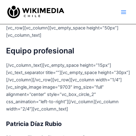
Ir
Main
al
Men
contenido
[vc_row][vc_column][vc_empty_space height=”50px”]
[vc_column_text]
Equipo profesional
[/vc_column_text][vc_empty_space height=”15px”]
[vc_text_separator title=””][vc_empty_space height=”30px”]
[/vc_column][/vc_row][vc_row][vc_column width=”1/4″]
[vc_single_image image=”9703″ img_size=”full”
alignment=”center” style=”vc_box_circle_2″
css_animation=”left-to-right”][/vc_column][vc_column
width=”2/4″][vc_column_text]
Patricia Díaz Rubio