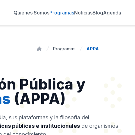
Quiénes Somos
Programas
Noticias
Blog
Agenda
Programas
APPA
Inicio
ón Pública y
as
(APPA)
a, sus plataformas y la filosofía del
ticas públicas e institucionales
de organismos
n del conocimiento.