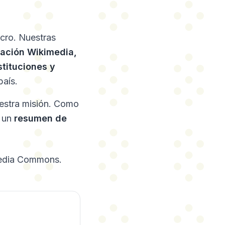
ucro. Nuestras
dación Wikimedia,
stituciones y
país.
uestra misión. Como
e un
resumen de
edia Commons.