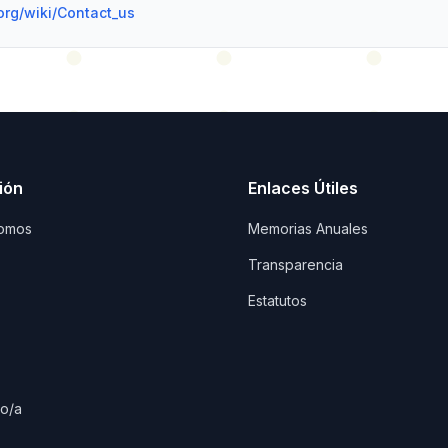
org/wiki/Contact_us
ión
Enlaces Útiles
omos
Memorias Anuales
Transparencia
Estatutos
io/a