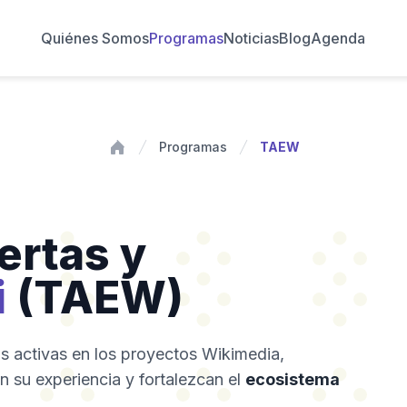
Quiénes Somos
Programas
Noticias
Blog
Agenda
Programas
TAEW
Inicio
ertas y
i
(TAEW)
s activas en los proyectos Wikimedia,
 su experiencia y fortalezcan el
ecosistema