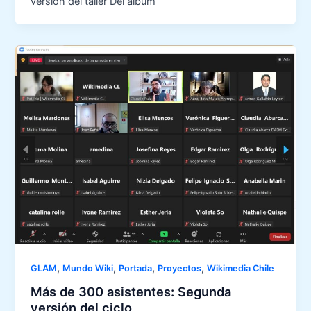
versión del taller Del álbum
,
,
,
,
GLAM
Mundo Wiki
Portada
Proyectos
Wikimedia Chile
Más de 300 asistentes: Segunda
versión del ciclo