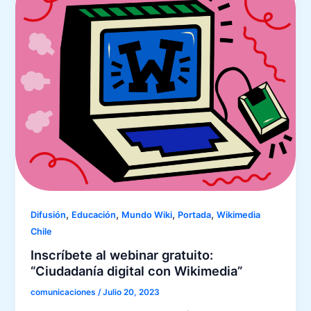
,
,
,
,
Difusión
Educación
Mundo Wiki
Portada
Wikimedia
Chile
Inscríbete al webinar gratuito:
“Ciudadanía digital con Wikimedia”
comunicaciones
/
Julio 20, 2023