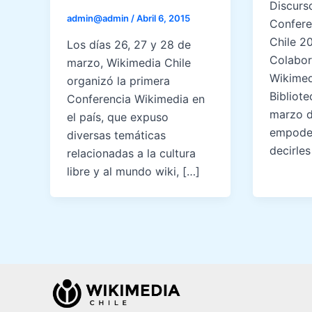
Discurs
admin@admin
/
Abril 6, 2015
Confere
Chile 2
Los días 26, 27 y 28 de
Colabor
marzo, Wikimedia Chile
Wikimedi
organizó la primera
Bibliot
Conferencia Wikimedia en
marzo d
el país, que expuso
empoder
diversas temáticas
decirle
relacionadas a la cultura
libre y al mundo wiki, […]