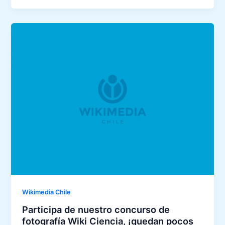
Wikimedia Chile
Participa de nuestro concurso de
fotografía Wiki Ciencia, ¡quedan pocos