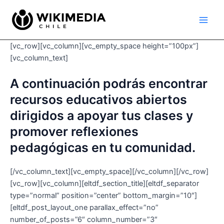
Ir
Main
al
Men
contenido
[vc_row][vc_column][vc_empty_space height=”100px”]
[vc_column_text]
A continuación podrás encontrar
recursos educativos abiertos
dirigidos a apoyar tus clases y
promover reflexiones
pedagógicas en tu comunidad.
[/vc_column_text][vc_empty_space][/vc_column][/vc_row]
[vc_row][vc_column][eltdf_section_title][eltdf_separator
type=”normal” position=”center” bottom_margin=”10″]
[eltdf_post_layout_one parallax_effect=”no”
number_of_posts=”6″ column_number=”3″