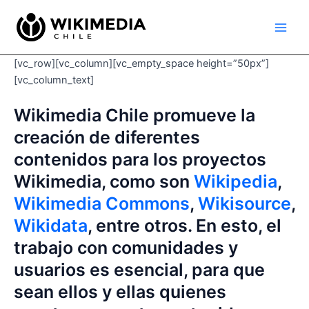
Ir
Main
al
Men
contenido
[vc_row][vc_column][vc_empty_space height=”50px”]
[vc_column_text]
Wikimedia Chile promueve la
creación de diferentes
contenidos para los proyectos
Wikimedia, como son
Wikipedia
,
Wikimedia Commons
,
Wikisource
,
Wikidata
, entre otros. En esto, el
trabajo con comunidades y
usuarios es esencial, para que
sean ellos y ellas quienes