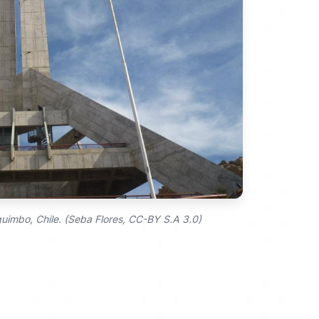
uimbo, Chile. (Seba Flores, CC-BY S.A 3.0)