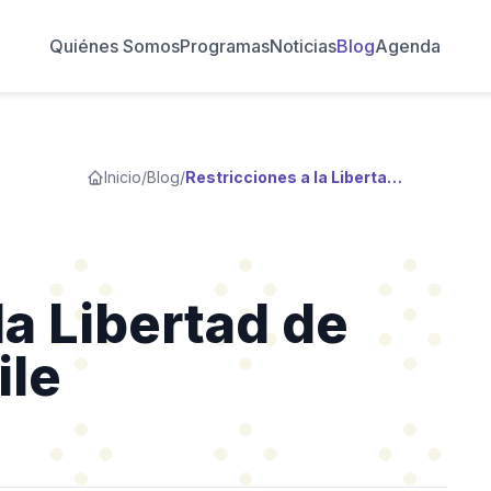
Quiénes Somos
Programas
Noticias
Blog
Agenda
Inicio
/
Blog
/
Restricciones a la Libertad de panorama en Chile
la Libertad de
ile