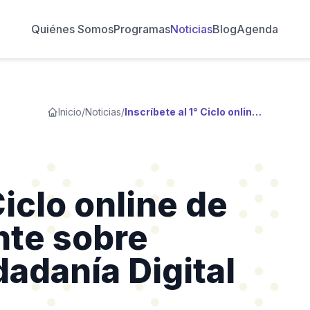
Quiénes Somos
Programas
Noticias
Blog
Agenda
Inicio
/
Noticias
/
Inscríbete al 1° Ciclo online de formación docente sobre Wikipedia y Ciudadanía Digital
Ciclo online de
nte sobre
adanía Digital