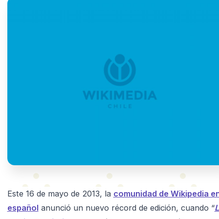
Este 16 de mayo de 2013, la
comunidad de Wikipedia e
español
anunció un nuevo récord de edición, cuando “
L