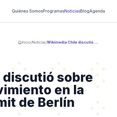
Quiénes Somos
Programas
Noticias
Blog
Agenda
Inicio
/
Noticias
/
Wikimedia Chile discutió sobre el futuro del movimiento en la Wikimedia Summit de Berlín
 discutió sobre
vimiento en la
t de Berlín