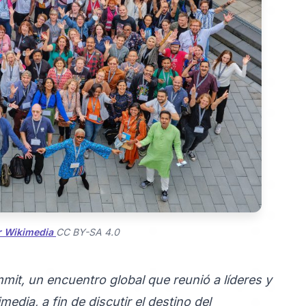
r Wikimedia
CC BY-SA 4.0
mit, un encuentro global que reunió a líderes y
edia, a fin de discutir el destino del