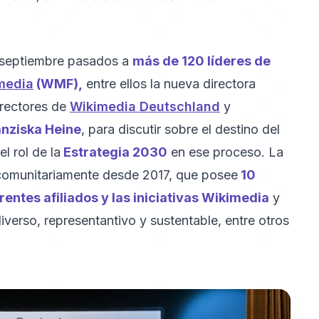
de septiembre pasados a
más de 120 líderes de
media
(WMF),
entre ellos la nueva directora
directores de
Wikimedia Deutschland
y
anziska Heine
, para discutir sobre el destino del
l rol de la
Estrategia 2030
en ese proceso. La
comunitariamente desde 2017, que posee
10
entes afiliados y las iniciativas Wikimedia
y
verso, representantivo y sustentable, entre otros