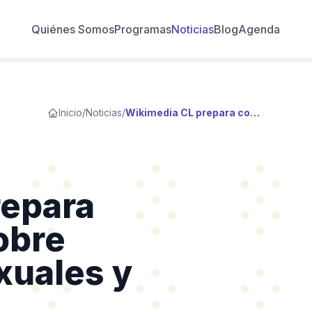
Quiénes Somos
Programas
Noticias
Blog
Agenda
Inicio
/
Noticias
/
Wikimedia CL prepara conversatorio sobre diversidades sexuales y Wikipedia
repara
obre
xuales y