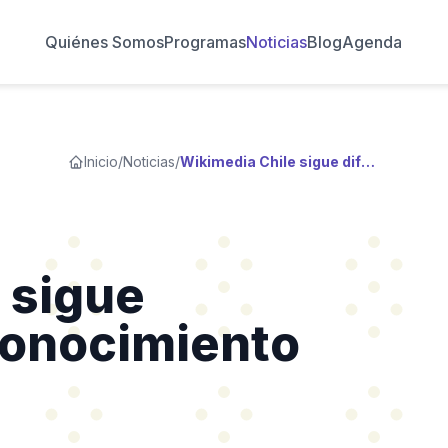
Quiénes Somos
Programas
Noticias
Blog
Agenda
Inicio
/
Noticias
/
Wikimedia Chile sigue difundiendo el conocimiento libre
 sigue
conocimiento