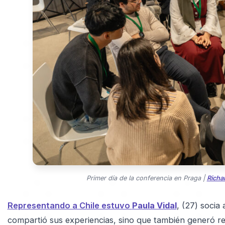
Primer día de la conferencia en Praga |
Richa
Representando a Chile estuvo
Paula Vidal
, (27) socia
compartió sus experiencias, sino que también generó re