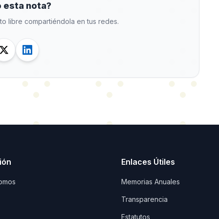
 esta nota?
to libre compartiéndola en tus redes.
ión
Enlaces Útiles
omos
Memorias Anuales
Transparencia
Estatutos