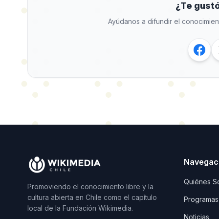
¿Te gustó
Ayúdanos a difundir el conocimien
Navegac
Quiénes S
Promoviendo el conocimiento libre y la
cultura abierta en Chile como el capítulo
Programas
local de la Fundación Wikimedia.
Noticias