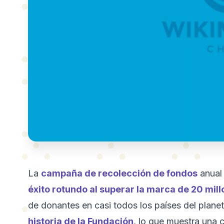
La
campaña de recolección de fondos
anual 
éxito rotundo al superar la marca de 20 mil
de donantes en casi todos los países del plane
historia de la Fundación
, lo que muestra una 