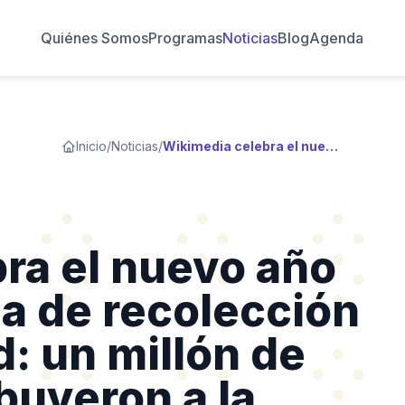
Quiénes Somos
Programas
Noticias
Blog
Agenda
Inicio
/
Noticias
/
Wikimedia celebra el nuevo año con una campaña de recolección de fondos récord: un millón de donantes contribuyeron a la campaña anual
ra el nuevo año
a de recolección
: un millón de
buyeron a la