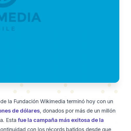
de la Fundación Wikimedia terminó hoy con un
lones de dólares
, donados por más de un millón
ta. Esta
fue la campaña más exitosa de la
continuidad con los récords batidos desde que