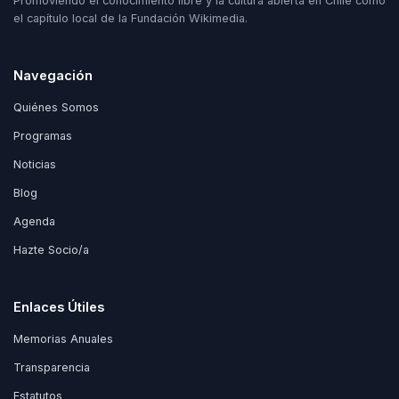
Promoviendo el conocimiento libre y la cultura abierta en Chile como
el capítulo local de la Fundación Wikimedia.
Navegación
Quiénes Somos
Programas
Noticias
Blog
Agenda
Hazte Socio/a
Enlaces Útiles
Memorias Anuales
Transparencia
Estatutos