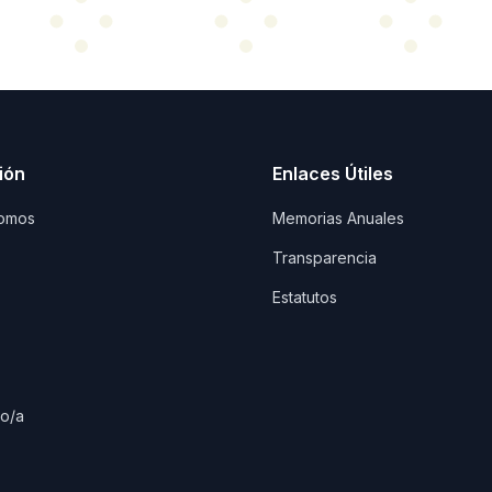
ión
Enlaces Útiles
omos
Memorias Anuales
Transparencia
Estatutos
io/a