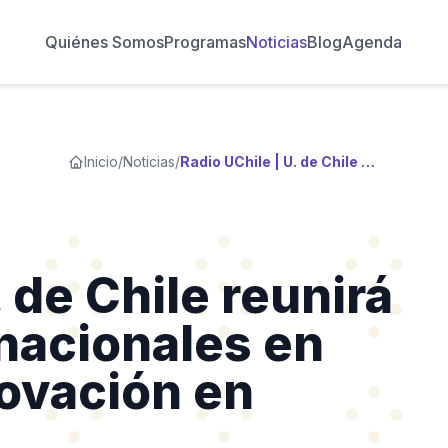
Quiénes Somos
Programas
Noticias
Blog
Agenda
Inicio
/
Noticias
/
Radio UChile | U. de Chile reunirá a expertos internacionales en tecnología e innovación en bibliotecas
. de Chile reunirá
rnacionales en
novación en