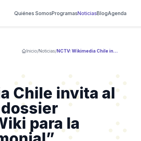
Quiénes Somos
Programas
Noticias
Blog
Agenda
Inicio
/
Noticias
/
NCTV: Wikimedia Chile invita al lanzamiento del dossier “Herramientas Wiki para la educación patrimonial”
Chile invita al
 dossier
iki para la
monial”