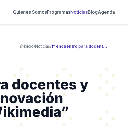
Quiénes Somos
Programas
Noticias
Blog
Agenda
Inicio
/
Noticias
/
1° encuentro para docentes y académicos: “Innovación educativa con Wikimedia”
ra docentes y
nnovación
Wikimedia”