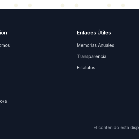
ión
Enlaces Útiles
omos
Memorias Anuales
Transparencia
Estatutos
io/a
El contenido está dis