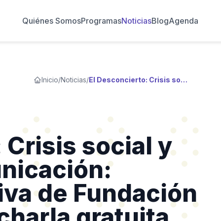
Quiénes Somos
Programas
Noticias
Blog
Agenda
Inicio
/
Noticias
/
El Desconcierto: Crisis social y medios de comunicación: Directora Ejecutiva de Fundación Wikimedia dará charla gratuita
 Crisis social y
nicación:
tiva de Fundación
harla gratuita