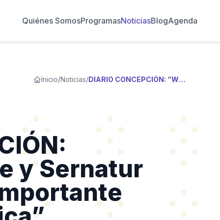
Quiénes Somos
Programas
Noticias
Blog
Agenda
Inicio
/
Noticias
/
DIARIO CONCEPCIÓN: “Wikimedia Chile y Sernatur Biobío generan importante alianza estratégica”
CIÓN:
e y Sernatur
importante
ica”