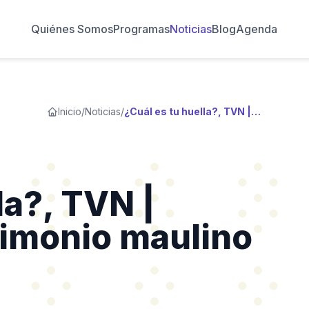
Quiénes Somos
Programas
Noticias
Blog
Agenda
Inicio
/
Noticias
/
¿Cuál es tu huella?, TVN | Disfruta del Patrimonio maulino en digital
la?, TVN |
rimonio maulino