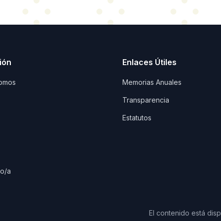
ión
Enlaces Útiles
omos
Memorias Anuales
Transparencia
Estatutos
io/a
El contenido está dis