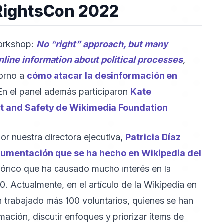
#RightsCon 2022
workshop:
No “right” approach, but many
line information about political processes
,
torno a
cómo atacar la desinformación en
En el panel además participaron
Kate
st and Safety de Wikimedia Foundation
or nuestra directora ejecutiva,
Patricia Díaz
cumentación que se ha hecho en Wikipedia del
stórico que ha causado mucho interés en la
 Actualmente, en el artículo de la Wikipedia en
n trabajado más 100 voluntarios, quienes se han
ación, discutir enfoques y priorizar ítems de