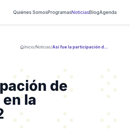
Quiénes Somos
Programas
Noticias
Blog
Agenda
Inicio
/
Noticias
/
Así fue la participación de Wikimedia Chile en la #RightsCon2022
cipación de
 en la
2